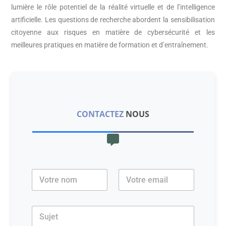
lumière le rôle potentiel de la réalité virtuelle et de l’intelligence
artificielle. Les questions de recherche abordent la sensibilisation
citoyenne aux risques en matière de cybersécurité et les
meilleures pratiques en matière de formation et d’entraînement.
CONTACTEZ
NOUS
N
E
o
m
m
a
*
i
S
l
u
*