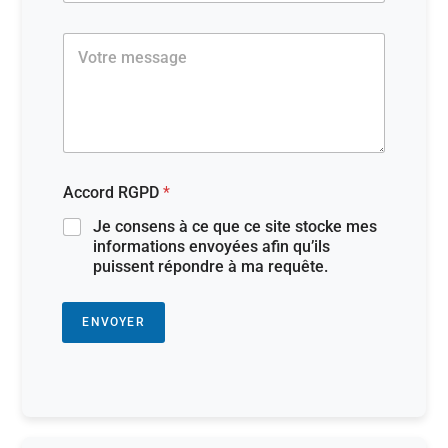
j
e
M
t
e
s
s
a
g
e
*
Accord RGPD
*
Je consens à ce que ce site stocke mes
informations envoyées afin qu’ils
puissent répondre à ma requête.
ENVOYER